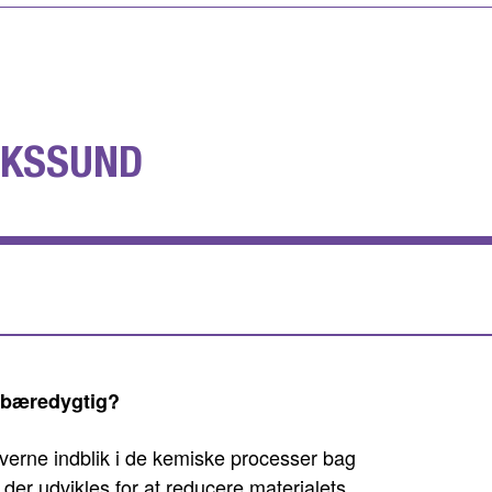
IKSSUND
 bæredygtig?
verne indblik i de kemiske processer bag
der udvikles for at reducere materialets