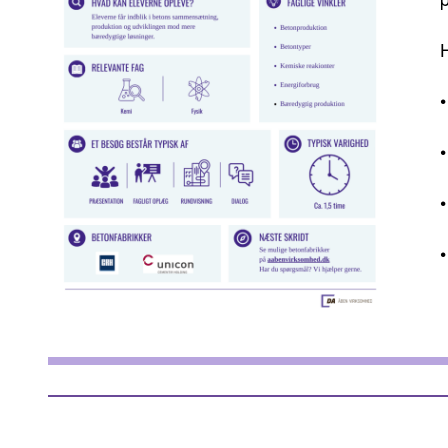
H
•
•