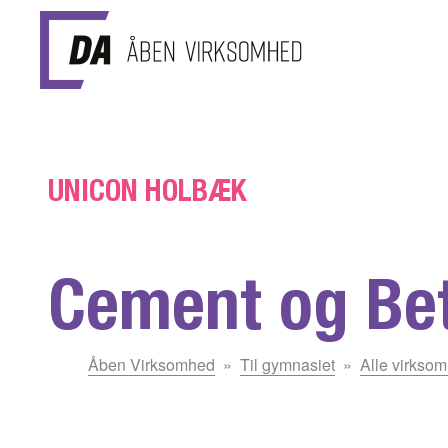
Gå til hovedindhold
UNICON HOLBÆK
Cement og Be
Du
Åben Virksomhed
Til gymnasiet
Alle virkso
er
her: