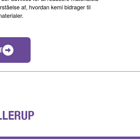
rståelse af, hvordan kemi bidrager til
aterialer.
T
LLERUP