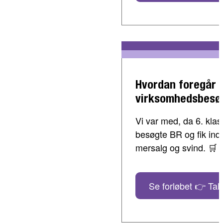
Hvordan foregår 
virksomhedsbesø
Vi var med, da 6. klass
besøgte BR og fik indbl
mersalg og svind. 🛒
Se forløbet 👉 Tal 