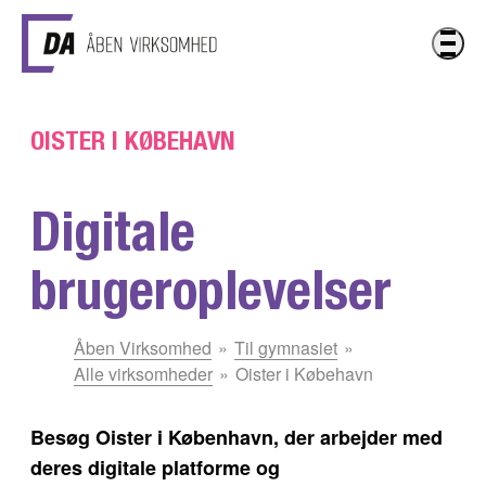
Gå til hovedindhold
OISTER I KØBEHAVN
Digitale
brugeroplevelser
Du
Åben Virksomhed
Til gymnasiet
er
Alle virksomheder
Oister i Købehavn
her:
Besøg Oister i København, der arbejder med
deres digitale platforme og