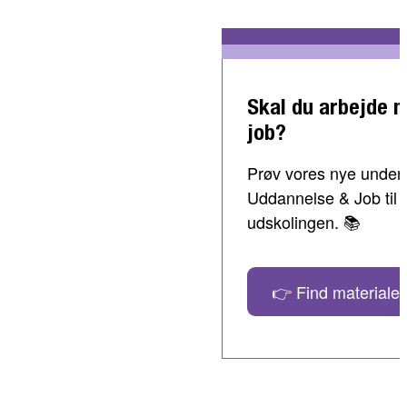
Skal du arbejde 
job?
Prøv vores nye undervi
Uddannelse & Job til 
udskolingen. 📚
👉 Find materialer