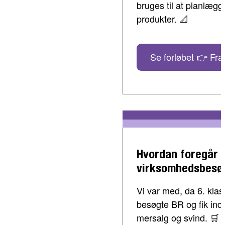
bruges til at planlæg
produkter. 📐
Se forløbet 👉 Fra 
Hvordan foregår 
virksomhedsbesø
Vi var med, da 6. klass
besøgte BR og fik indbl
mersalg og svind. 🛒