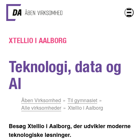
Gå til hovedindhold
XTELLIO I AALBORG
Teknologi, data og
AI
Du
Åben Virksomhed
Til gymnasiet
er
Alle virksomheder
Xtellio i Aalborg
her:
Besøg Xtellio i Aalborg, der udvikler moderne
teknologiske løsninger.