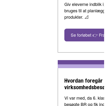
Giv eleverne indblik 
bruges til at planlæg
produkter. 📐
Se forløbet 👉 Fra 
Hvordan foregår 
virksomhedsbesø
Vi var med, da 6. klass
besøgte BR og fik indbl