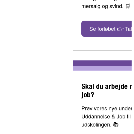
mersalg og svind. 🛒
Se forløbet 👉 Tal 
Skal du arbejde 
job?
Prøv vores nye undervi
Uddannelse & Job til 
udskolingen. 📚