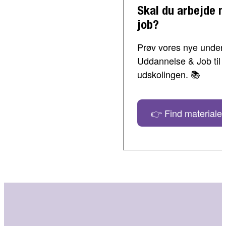
Skal du arbejde 
job?
Prøv vores nye undervi
Uddannelse & Job til 
udskolingen. 📚
👉 Find materialer