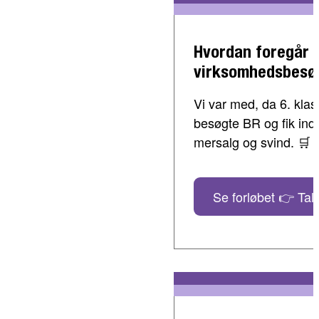
Hvordan foregår 
virksomhedsbesø
Vi var med, da 6. klass
besøgte BR og fik indbl
mersalg og svind. 🛒
Se forløbet 👉 Tal 