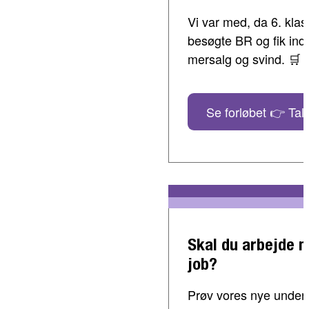
Vi var med, da 6. klass
besøgte BR og fik indbl
mersalg og svind. 🛒
Se forløbet 👉 Tal 
Skal du arbejde 
job?
Prøv vores nye undervi