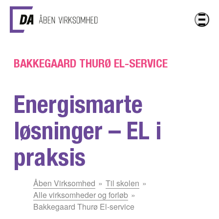
Gå til hovedindhold
BAKKEGAARD THURØ EL-SERVICE
Energismarte
løsninger – EL i
praksis
Du
Åben Virksomhed
Til skolen
er
Alle virksomheder og forløb
her:
Bakkegaard Thurø El-service