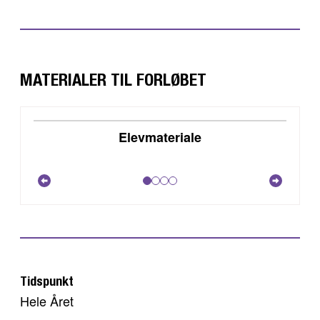
MATERIALER TIL FORLØBET
DOWNLOAD
Elevmateriale
VIS
Tidspunkt
Hele Året