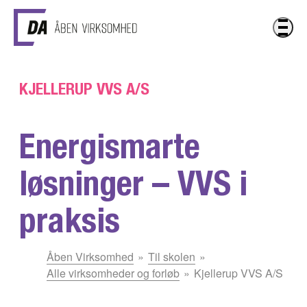
Gå til hovedindhold
KJELLERUP VVS A/S
Energismarte
løsninger – VVS i
praksis
Du
Åben Virksomhed
Til skolen
er
Alle virksomheder og forløb
Kjellerup VVS A/S
her: