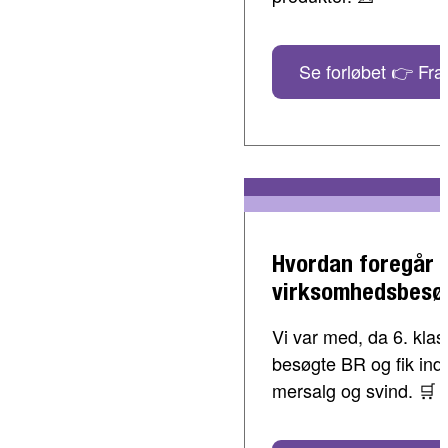
Se forløbet 👉 Fra 
Hvordan foregår 
virksomhedsbesø
Vi var med, da 6. klass
besøgte BR og fik indbl
mersalg og svind. 🛒