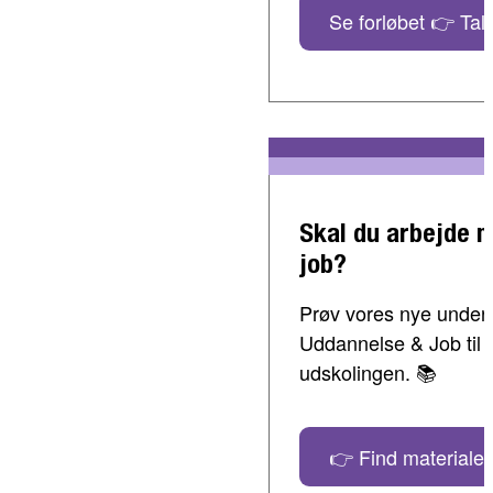
Se forløbet 👉 Tal 
Skal du arbejde 
job?
Prøv vores nye undervi
Uddannelse & Job til 
udskolingen. 📚
👉 Find materialer