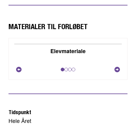
MATERIALER TIL FORLØBET
DOWNLOAD
Elevmateriale
VIS
Tidspunkt
Hele Året