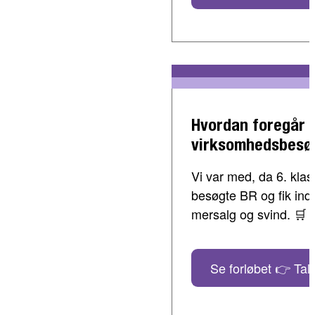
Hvordan foregår 
virksomhedsbesø
Vi var med, da 6. klass
besøgte BR og fik indbl
mersalg og svind. 🛒
Se forløbet 👉 Tal 