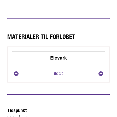
MATERIALER TIL FORLØBET
DOWNLOAD
Elevark
VIS
Tidspunkt