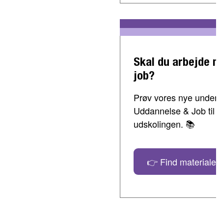
Skal du arbejde 
job?
Prøv vores nye undervi
Uddannelse & Job til 
udskolingen. 📚
👉 Find materialer