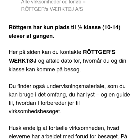
er
Alle virksomheder og forløb
her:
RÖTTGER's VÆRKTØJ A/S
Röttgers har kun plads til ½ klasse (10-14)
elever af gangen.
Her på siden kan du kontakte
RÖTTGER’S
og aftale dato for, hvornår du og din
VÆRKTØJ
klasse kan komme på besøg.
Du finder også undervisningsmateriale, som du
kan bruge i det omfang, du har lyst – og en guide
til, hvordan I forbereder jer til
virksomhedsbesøget.
Husk endelig at fortælle virksomheden, hvad
eleverne har arbejdet med forud for besøget. På