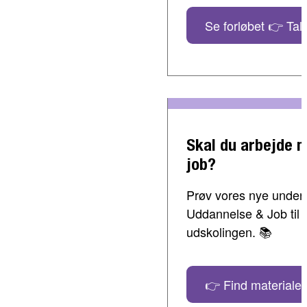
Se forløbet 👉 Tal 
Skal du arbejde 
job?
Prøv vores nye undervi
Uddannelse & Job til 
udskolingen. 📚
👉 Find materialer