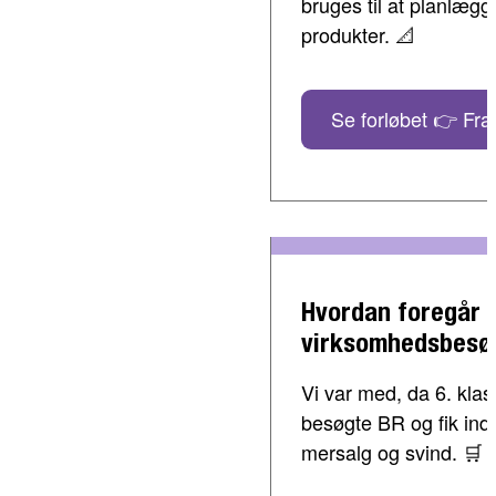
bruges til at planlæg
produkter. 📐
Se forløbet 👉 Fra 
Hvordan foregår 
virksomhedsbesø
Vi var med, da 6. klass
besøgte BR og fik indbl
mersalg og svind. 🛒