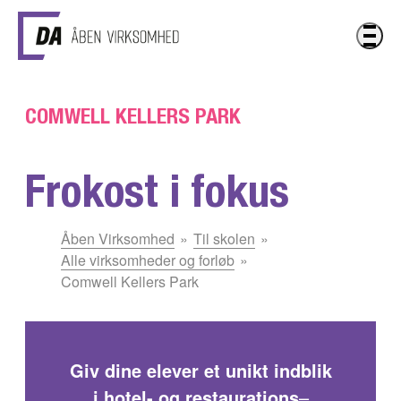
Gå til hovedindhold
COMWELL KELLERS PARK
Frokost i fokus
Du
Åben Virksomhed
Til skolen
er
Alle virksomheder og forløb
her:
Comwell Kellers Park
Giv dine elever et unikt indblik
i hotel- og restaurations
–