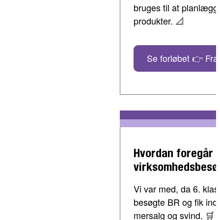
bruges til at planlæg
produkter. 📐
Se forløbet 👉 Fra 
Hvordan foregår 
virksomhedsbesø
Vi var med, da 6. klass
besøgte BR og fik indbl
mersalg og svind. 🛒