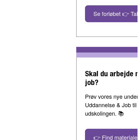
Se forløbet 👉 Tal 
Skal du arbejde 
job?
Prøv vores nye undervi
Uddannelse & Job til 
udskolingen. 📚
👉 Find materialer