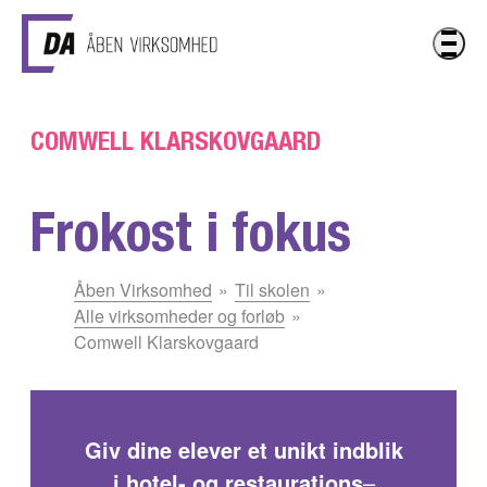
Gå til hovedindhold
COMWELL KLARSKOVGAARD
Frokost i fokus
Du
Åben Virksomhed
Til skolen
er
Alle virksomheder og forløb
her:
Comwell Klarskovgaard
Giv dine elever et unikt indblik
i hotel- og restaurations
–