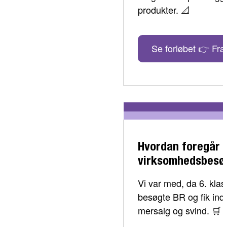
produkter. 📐
Se forløbet 👉 Fra 
Hvordan foregår 
virksomhedsbesø
Vi var med, da 6. klass
besøgte BR og fik indbl
mersalg og svind. 🛒