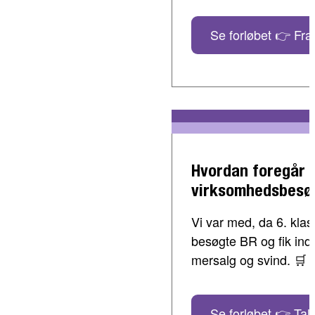
Se forløbet 👉 Fra 
Hvordan foregår 
virksomhedsbesø
Vi var med, da 6. klass
besøgte BR og fik indbl
mersalg og svind. 🛒
Se forløbet 👉 Tal 