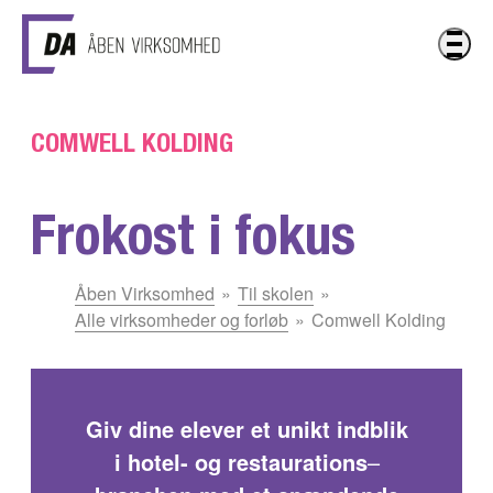
Gå til hovedindhold
COMWELL KOLDING
Frokost i fokus
Du
Åben Virksomhed
Til skolen
er
Alle virksomheder og forløb
Comwell Kolding
her:
Giv dine elever et unikt indblik
i hotel- og restaurations
–