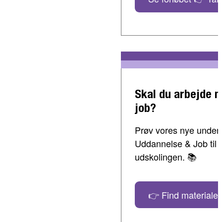
Skal du arbejde 
job?
Prøv vores nye undervi
Uddannelse & Job til 
udskolingen. 📚
👉 Find materialer