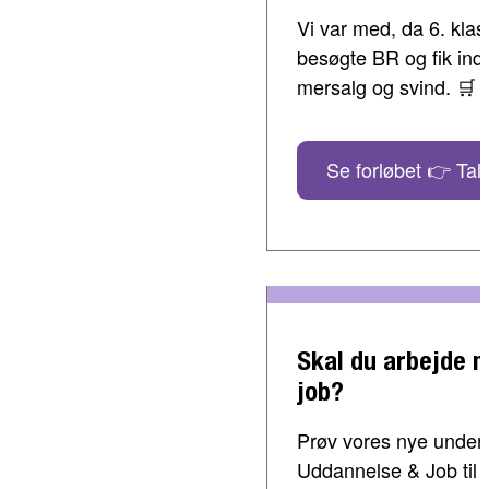
Vi var med, da 6. klass
besøgte BR og fik indbl
mersalg og svind. 🛒
Se forløbet 👉 Tal 
Skal du arbejde 
job?
Prøv vores nye undervi
Uddannelse & Job til 