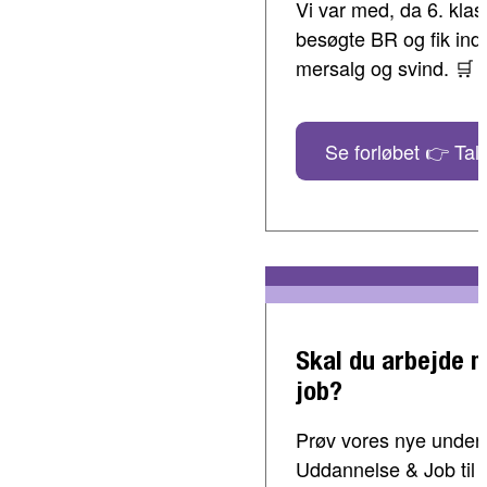
Vi var med, da 6. klass
besøgte BR og fik indbl
mersalg og svind. 🛒
Se forløbet 👉 Tal 
Skal du arbejde 
job?
Prøv vores nye undervi
Uddannelse & Job til 