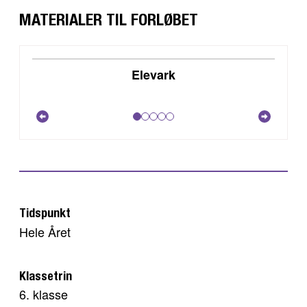
MATERIALER TIL FORLØBET
DOWNLOAD
Elevark
VIS
Tidspunkt
Hele Året
Klassetrin
6. klasse