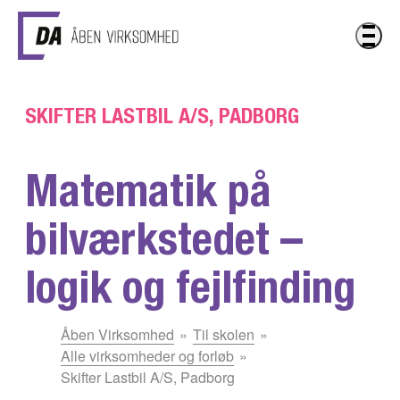
Gå til hovedindhold
SKIFTER LASTBIL A/S, PADBORG
Matematik på
bilværkstedet –
logik og fejlfinding
Du
Åben Virksomhed
Til skolen
er
Alle virksomheder og forløb
her:
Skifter Lastbil A/S, Padborg