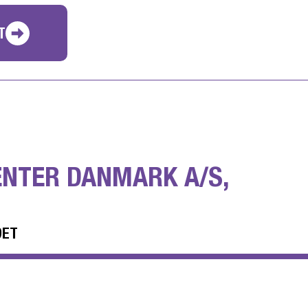
T
ENTER DANMARK A/S,
DET