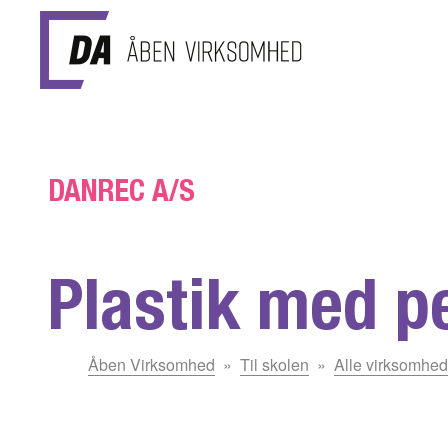
Gå til hovedindhold
DANREC A/S
Plastik med p
Du
Åben Virksomhed
Til skolen
Alle virksomhed
er
her: