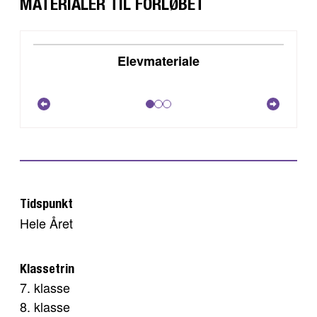
MATERIALER TIL FORLØBET
DOWNLOAD
Elevmateriale
VIS
Tidspunkt
Hele Året
Klassetrin
7. klasse
8. klasse