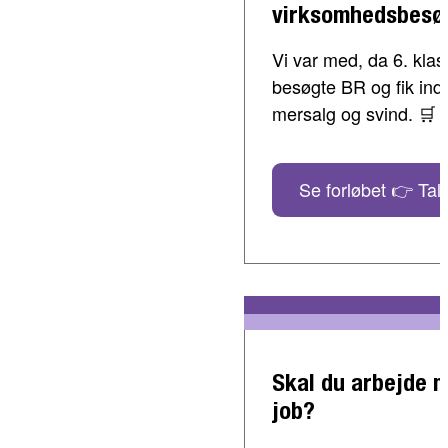
virksomhedsbesø
Vi var med, da 6. klass
besøgte BR og fik indbl
mersalg og svind. 🛒
Se forløbet 👉 Tal 
Skal du arbejde 
job?