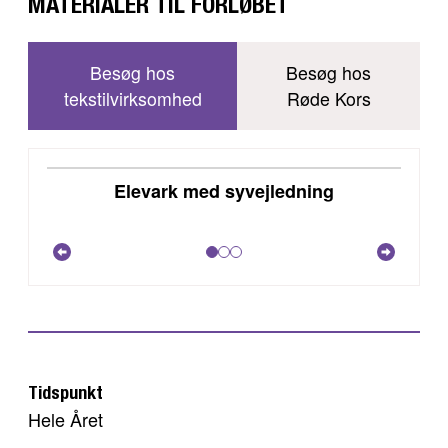
MATERIALER TIL FORLØBET
Besøg hos
Besøg hos
tekstilvirksomhed
Røde Kors
DOWNLOAD
Elevark med syvejledning
VIS
Tidspunkt
Hele Året