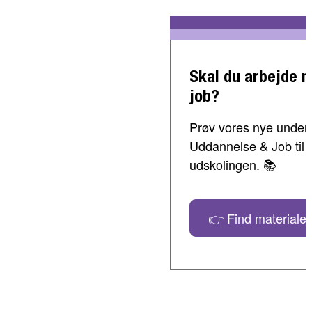
Skal du arbejde 
job?
Prøv vores nye undervi
Uddannelse & Job til 
udskolingen. 📚
👉 Find materialer