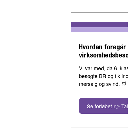
Hvordan foregår 
virksomhedsbesø
Vi var med, da 6. klass
besøgte BR og fik indbl
mersalg og svind. 🛒
Se forløbet 👉 Tal 