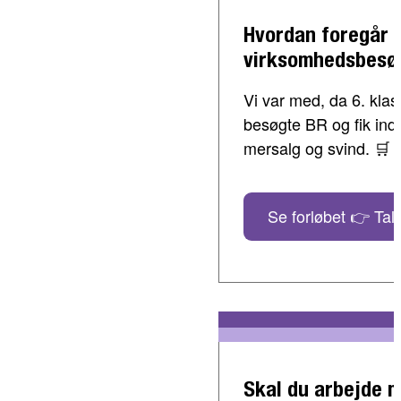
Hvordan foregår 
virksomhedsbesø
Vi var med, da 6. klass
besøgte BR og fik indbl
mersalg og svind. 🛒
Se forløbet 👉 Tal 
Skal du arbejde 