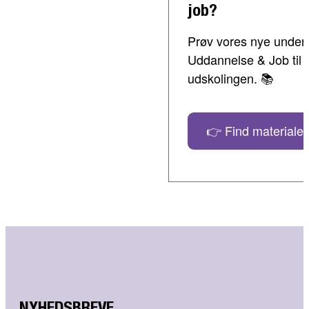
job?
Prøv vores nye undervi
Uddannelse & Job til 
udskolingen. 📚
👉 Find materialer
NYHEDSBREVE