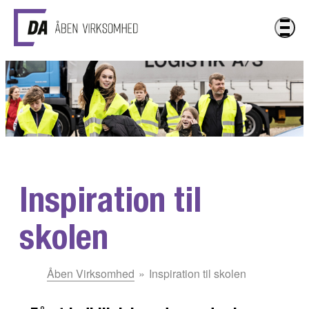
Gå til hovedindhold
Inspiration til
skolen
Du
Åben Virksomhed
Inspiration til skolen
er
her: