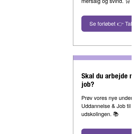
mersalg og svind. 🛒
Se forløbet 👉 Tal 
Skal du arbejde 
job?
Prøv vores nye undervi
Uddannelse & Job til 
udskolingen. 📚