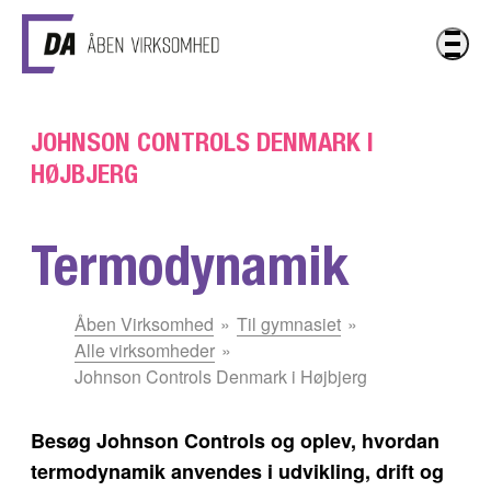
Gå til hovedindhold
JOHNSON CONTROLS DENMARK I
HØJBJERG
Termodynamik
Du
Åben Virksomhed
Til gymnasiet
er
Alle virksomheder
her:
Johnson Controls Denmark i Højbjerg
Besøg Johnson Controls og oplev, hvordan
termodynamik anvendes i udvikling, drift og