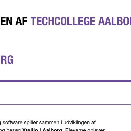
DEN AF
TECHCOLLEGE AALBO
ORG
g software spiller sammen i udviklingen af
 og besøg
. Eleverne oplever,
Xtellio i Aalborg