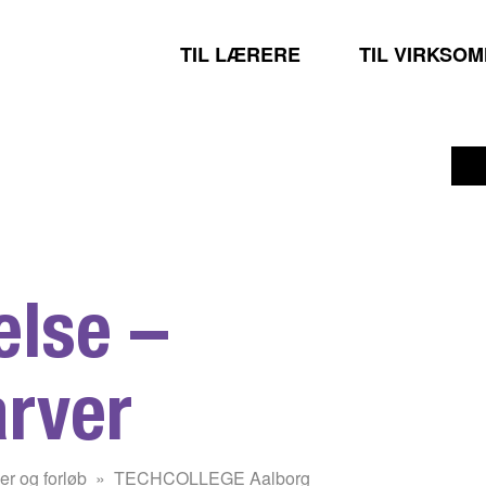
TIL LÆRERE
TIL VIRKSO
else –
arver
er og forløb
TECHCOLLEGE Aalborg