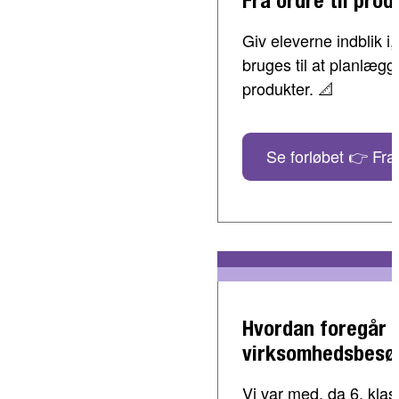
Giv eleverne indblik 
bruges til at planlæg
produkter. 📐
Se forløbet 👉 Fra 
Hvordan foregår 
virksomhedsbesø
Vi var med, da 6. klass