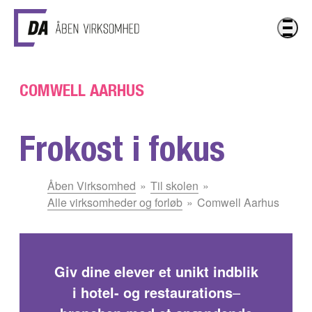
Gå til hovedindhold
COMWELL AARHUS
Frokost i fokus
Du
Åben Virksomhed
Til skolen
er
Alle virksomheder og forløb
Comwell Aarhus
her:
Giv dine elever et unikt indblik
i hotel- og restaurations
–