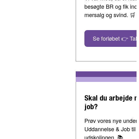
besøgte BR og fik indbl
mersalg og svind. 🛒
Se forløbet 👉 Tal 
Skal du arbejde 
job?
Prøv vores nye undervi
Uddannelse & Job til 
udskolingen. 📚