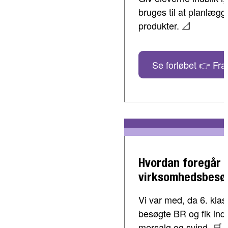
bruges til at planlæg
produkter. 📐
Se forløbet 👉 Fra 
Hvordan foregår 
virksomhedsbesø
Vi var med, da 6. klass
besøgte BR og fik indbl
mersalg og svind. 🛒