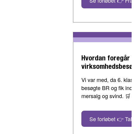
Se forløbet 👉 Fra 
Hvordan foregår 
virksomhedsbesø
Vi var med, da 6. klass
besøgte BR og fik indbl
mersalg og svind. 🛒
Se forløbet 👉 Tal 