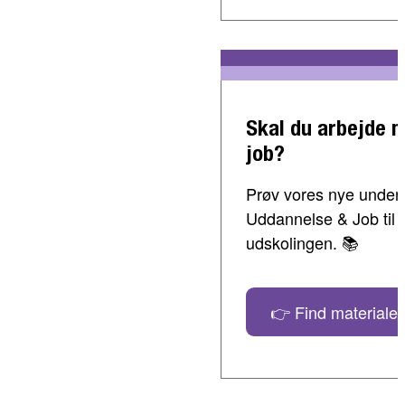
Skal du arbejde 
job?
Prøv vores nye undervi
Uddannelse & Job til 
udskolingen. 📚
👉 Find materialer