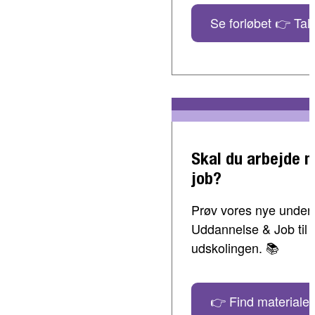
Se forløbet 👉 Tal 
Skal du arbejde 
job?
Prøv vores nye undervi
Uddannelse & Job til 
udskolingen. 📚
👉 Find materialer