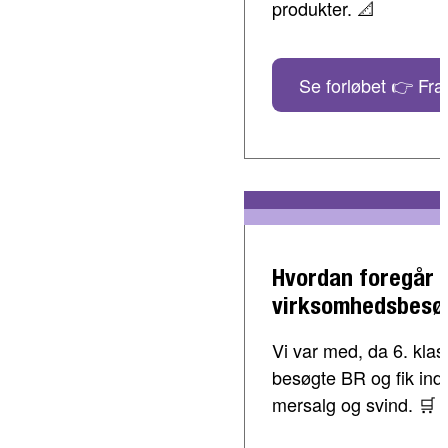
produkter. 📐
Se forløbet 👉 Fra 
Hvordan foregår 
virksomhedsbesø
Vi var med, da 6. klass
besøgte BR og fik indbl
mersalg og svind. 🛒