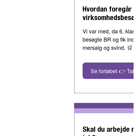
Hvordan foregår 
virksomhedsbesø
Vi var med, da 6. klass
besøgte BR og fik indbl
mersalg og svind. 🛒
Se forløbet 👉 Tal 
Skal du arbejde 