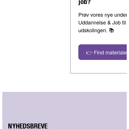
job?
Prøv vores nye undervi
Uddannelse & Job til 
udskolingen. 📚
👉 Find materialer
NYHEDSBREVE