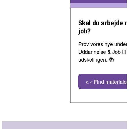
Skal du arbejde 
job?
Prøv vores nye undervi
Uddannelse & Job til 
udskolingen. 📚
👉 Find materialer