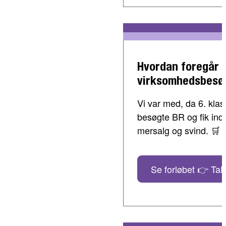
Hvordan foregår 
virksomhedsbesø
Vi var med, da 6. klass
besøgte BR og fik indbl
mersalg og svind. 🛒
Se forløbet 👉 Tal 