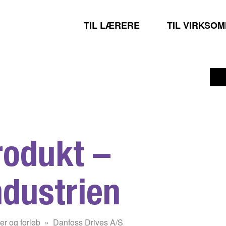
TIL LÆRERE
TIL VIRKSO
produkt –
ndustrien
er og forløb
Danfoss Drives A/S