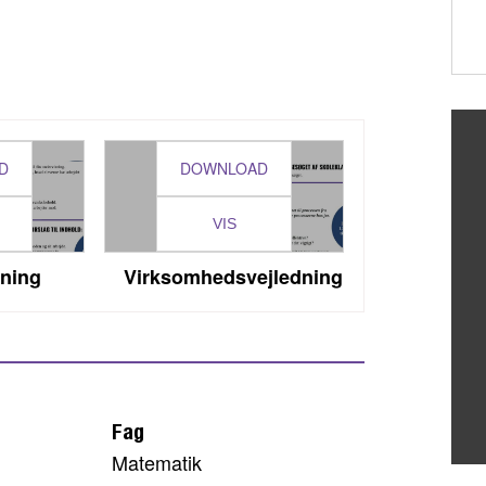
D
DOWNLOAD
VIS
dning
Virksomhedsvejledning
Fag
Matematik