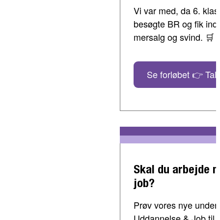
Vi var med, da 6. klass
besøgte BR og fik indbl
mersalg og svind. 🛒
Se forløbet 👉 Tal 
Skal du arbejde 
job?
Prøv vores nye undervi
Uddannelse & Job til 