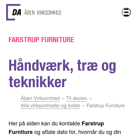
Gå til hovedindhold
FARSTRUP FURNITURE
Håndværk, træ og
teknikker
Du
Åben Virksomhed
Til skolen
er
Alle virksomheder og forløb
Farstrup Furniture
her:
Her på siden kan du kontakte
Farstrup
og aftale dato for, hvornår du og din
Furniture