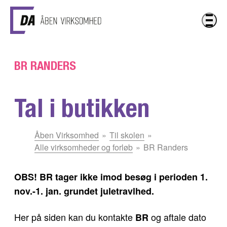
Gå til hovedindhold
BR RANDERS
Tal i butikken
Du
Åben Virksomhed
Til skolen
er
Alle virksomheder og forløb
BR Randers
her:
OBS! BR tager ikke imod besøg i perioden 1.
nov.-1. jan. grundet juletravlhed.
Her på siden kan du kontakte
og aftale dato
BR