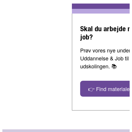
Skal du arbejde 
job?
Prøv vores nye undervi
Uddannelse & Job til 
udskolingen. 📚
👉 Find materialer